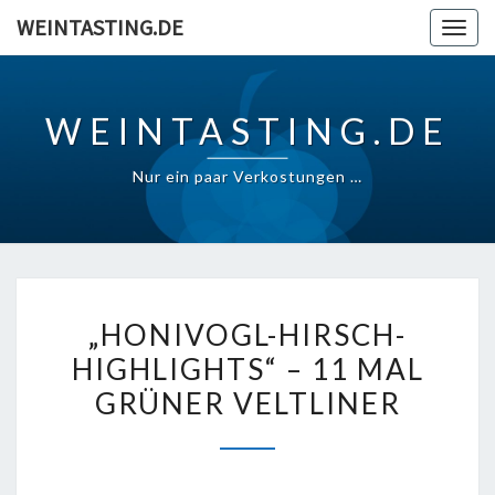
Skip
WEINTASTING.DE
Togg
to
navig
content
WEINTASTING.DE
Nur ein paar Verkostungen …
„HONIVOGL-
„HONIVOGL-HIRSCH-
HIRSCH-
HIGHLIGHTS“ – 11 MAL
HIGHLIGHTS“
GRÜNER VELTLINER
–
11
MAL
GRÜNER