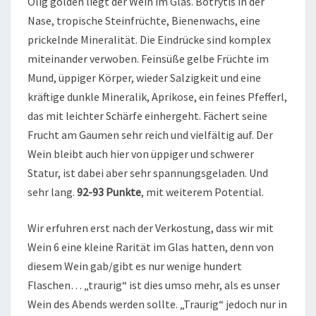
Ölig golden liegt der Wein im Glas. Botrytis in der
Nase, tropische Steinfrüchte, Bienenwachs, eine
prickelnde Mineralität. Die Eindrücke sind komplex
miteinander verwoben. Feinsüße gelbe Früchte im
Mund, üppiger Körper, wieder Salzigkeit und eine
kräftige dunkle Mineralik, Aprikose, ein feines Pfefferl,
das mit leichter Schärfe einhergeht. Fächert seine
Frucht am Gaumen sehr reich und vielfältig auf. Der
Wein bleibt auch hier von üppiger und schwerer
Statur, ist dabei aber sehr spannungsgeladen. Und
sehr lang.
92-93 Punkte
, mit weiterem Potential.
Wir erfuhren erst nach der Verkostung, dass wir mit
Wein 6 eine kleine Rarität im Glas hatten, denn von
diesem Wein gab/gibt es nur wenige hundert
Flaschen… „traurig“ ist dies umso mehr, als es unser
Wein des Abends werden sollte. „Traurig“ jedoch nur in