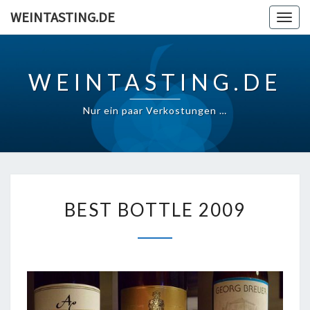
Skip
WEINTASTING.DE
Togg
to
navig
content
WEINTASTING.DE
Nur ein paar Verkostungen …
BEST
BEST BOTTLE 2009
BOTTLE
2009