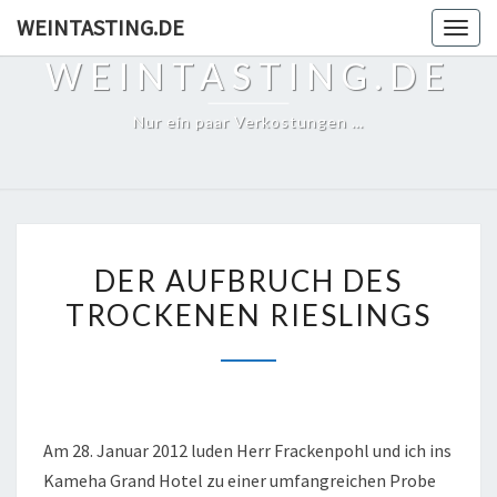
Skip
WEINTASTING.DE
Togg
to
navig
WEINTASTING.DE
content
Nur ein paar Verkostungen …
DER
DER AUFBRUCH DES
AUFBRUCH
TROCKENEN RIESLINGS
DES
TROCKENEN
RIESLINGS
Am 28. Januar 2012 luden Herr Frackenpohl und ich ins
Kameha Grand Hotel zu einer umfangreichen Probe