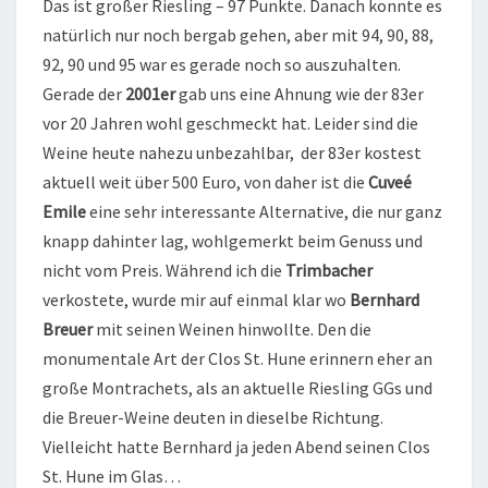
Das ist großer Riesling – 97 Punkte. Danach konnte es
natürlich nur noch bergab gehen, aber mit 94, 90, 88,
92, 90 und 95 war es gerade noch so auszuhalten.
Gerade der
2001er
gab uns eine Ahnung wie der 83er
vor 20 Jahren wohl geschmeckt hat. Leider sind die
Weine heute nahezu unbezahlbar, der 83er kostest
aktuell weit über 500 Euro, von daher ist die
Cuveé
Emile
eine sehr interessante Alternative, die nur ganz
knapp dahinter lag, wohlgemerkt beim Genuss und
nicht vom Preis. Während ich die
Trimbacher
verkostete, wurde mir auf einmal klar wo
Bernhard
Breuer
mit seinen Weinen hinwollte. Den die
monumentale Art der Clos St. Hune erinnern eher an
große Montrachets, als an aktuelle Riesling GGs und
die Breuer-Weine deuten in dieselbe Richtung.
Vielleicht hatte Bernhard ja jeden Abend seinen Clos
St. Hune im Glas…