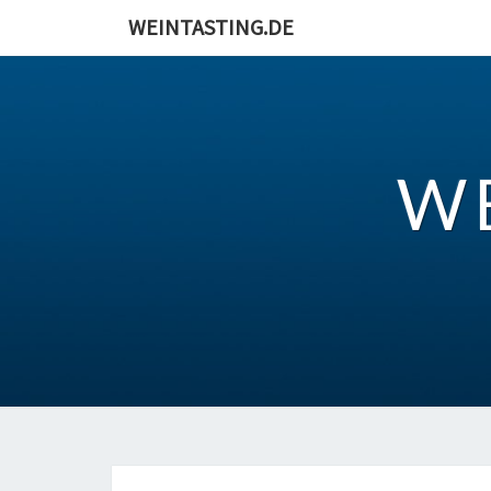
Skip
WEINTASTING.DE
to
content
W