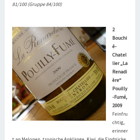
81/100 (Gruppe 84/100)
2
Bouchi
é-
Chatel
lier „La
Renadi
ère“
Pouilly
-Fumé,
2009
Feinfru
chtig,
erinner
t an Melonen, tropische Anklänge, Kiwi, die Eindrücke