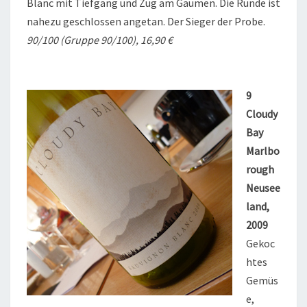
Blanc mit Tiefgang und Zug am Gaumen. Die Runde ist
nahezu geschlossen angetan. Der Sieger der Probe.
90/100 (Gruppe 90/100), 16,90 €
9
Cloudy
Bay
Marlbo
rough
Neusee
land,
2009
Gekoc
htes
Gemüs
e,