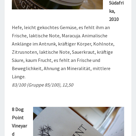
Südafri
ka,
2010
Hefe, leicht gekochtes Gemüse, es fehlt ihm an
Frische, laktische Note, Maracuja. Animalische
Anklänge im Antrunk, kräftiger Körper, Kohlnote,
Zitrusnoten, laktische Note, Sauerkraut, kräftige
Säure, kaum Frucht, es fehlt an Frische und
Beweglichkeit, Ahnung an Mineralität, mittlere
Länge.
83/100 (Gruppe 85/100), 12,50
8 Dog
Point
Vineyar
d