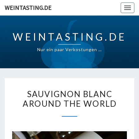
Skip
WEINTASTING.DE
Togg
to
navig
content
WEINTASTING.DE
Nur ein paar Verkostungen …
SAUVIGNON
SAUVIGNON BLANC
BLANC
AROUND THE WORLD
AROUND
THE
WORLD