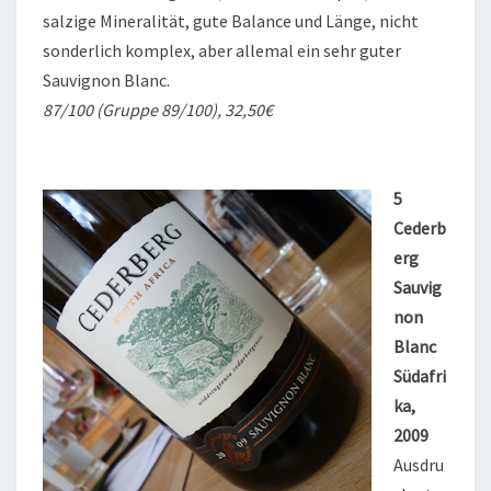
salzige Mineralität, gute Balance und Länge, nicht
sonderlich komplex, aber allemal ein sehr guter
Sauvignon Blanc.
87/100 (Gruppe 89/100), 32,50€
5
Cederb
erg
Sauvig
non
Blanc
Südafri
ka,
2009
Ausdru