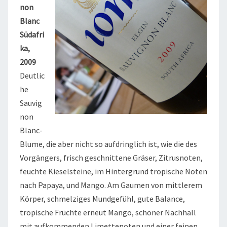
non
Blanc
Südafri
ka,
2009
Deutlic
he
Sauvig
non
Blanc-
Blume, die aber nicht so aufdringlich ist, wie die des
Vorgängers, frisch geschnittene Gräser, Zitrusnoten,
feuchte Kieselsteine, im Hintergrund tropische Noten
nach Papaya, und Mango. Am Gaumen von mittlerem
Körper, schmelziges Mundgefühl, gute Balance,
tropische Früchte erneut Mango, schöner Nachhall
mit aufkommenden Limettenoten und einer feinen