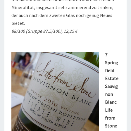
Mineralität, insgesamt sehr animierend zu trinken,
der auch nach dem zweiten Glas noch genug Neues
bietet.
88/100 (Gruppe 87,5/100), 12,25 €
7
Spring
field
Estate
Sauvig
non
Blanc
Life
from
Stone