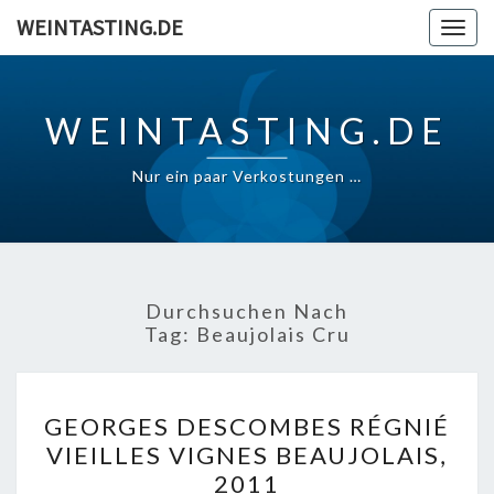
Skip
WEINTASTING.DE
Togg
to
navig
content
WEINTASTING.DE
Nur ein paar Verkostungen …
Durchsuchen Nach
Tag:
Beaujolais Cru
GEORGES
GEORGES DESCOMBES RÉGNIÉ
DESCOMBES
VIEILLES VIGNES BEAUJOLAIS,
RÉGNIÉ
2011
VIEILLES