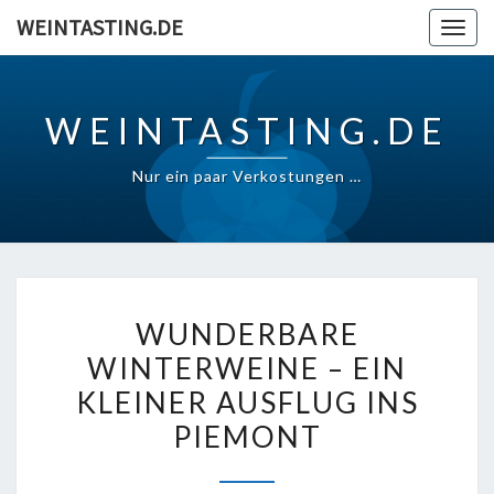
Skip
WEINTASTING.DE
Togg
to
navig
content
WEINTASTING.DE
Nur ein paar Verkostungen …
WUNDERBARE
WUNDERBARE
WINTERWEINE
WINTERWEINE – EIN
–
KLEINER AUSFLUG INS
EIN
KLEINER
PIEMONT
AUSFLUG
INS