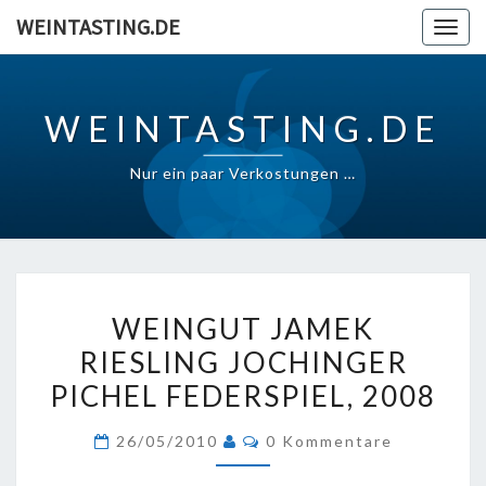
Skip
WEINTASTING.DE
Togg
to
navig
content
WEINTASTING.DE
Nur ein paar Verkostungen …
WEINGUT
WEINGUT JAMEK
JAMEK
RIESLING JOCHINGER
RIESLING
PICHEL FEDERSPIEL, 2008
JOCHINGER
PICHEL
Kommentare
26/05/2010
0 Kommentare
FEDERSPIEL, 2008