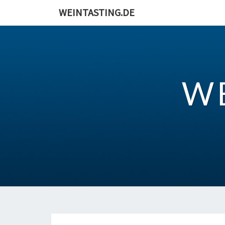
Skip
WEINTASTING.DE
to
content
W