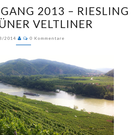
WACHAU
ANG 2013 – RIESLING
JAHRGANG
ÜNER VELTLINER
2013
–
Kommentare
RIESLING
8/2014
0 Kommentare
UND
GRÜNER
VELTLINER