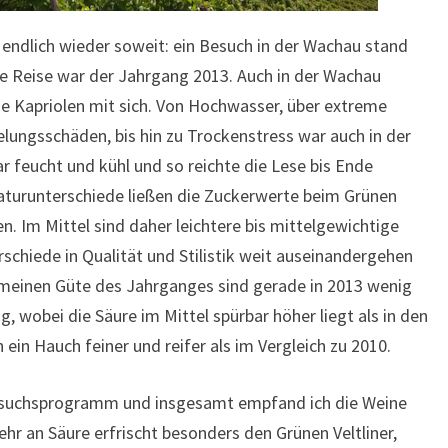
 endlich wieder soweit: ein Besuch in der Wachau stand
e Reise war der Jahrgang 2013. Auch in der Wachau
he Kapriolen mit sich. Von Hochwasser, über extreme
elungsschäden, bis hin zu Trockenstress war auch in der
r feucht und kühl und so reichte die Lese bis Ende
turunterschiede ließen die Zuckerwerte beim Grünen
gen. Im Mittel sind daher leichtere bis mittelgewichtige
rschiede in Qualität und Stilistik weit auseinandergehen
emeinen Güte des Jahrganges sind gerade in 2013 wenig
ing, wobei die Säure im Mittel spürbar höher liegt als in den
 ein Hauch feiner und reifer als im Vergleich zu 2010.
esuchsprogramm und insgesamt empfand ich die Weine
hr an Säure erfrischt besonders den Grünen Veltliner,