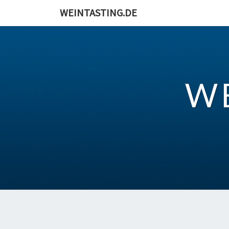
Skip
WEINTASTING.DE
to
content
W