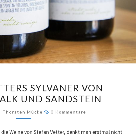
STEFAN
TTERS SYLVANER VON
VETTERS
ALK UND SANDSTEIN
SYLVANER
VON
Kommentare
Thorsten Mücke
0 Kommentare
MUSCHELKALK
UND
 die Weine von Stefan Vetter, denkt man erstmal nicht
SANDSTEIN