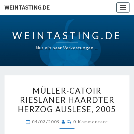
Skip
WEINTASTING.DE
Togg
to
navig
content
WEINTASTING.DE
Nur ein paar Verkostungen …
MÜLLER-
MÜLLER-CATOIR
CATOIR
RIESLANER HAARDTER
RIESLANER
HERZOG AUSLESE, 2005
HAARDTER
HERZOG
Kommentare
04/03/2009
0 Kommentare
AUSLESE,
2005