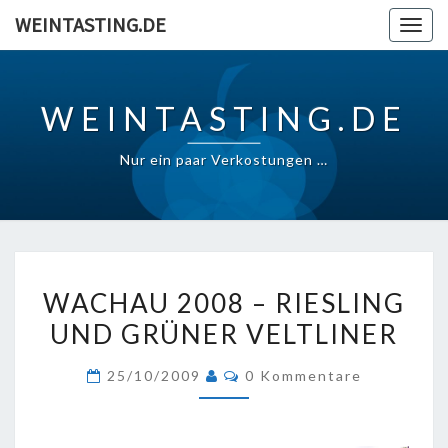
Skip
WEINTASTING.DE
Togg
to
navig
content
WEINTASTING.DE
Nur ein paar Verkostungen …
WACHAU
WACHAU 2008 – RIESLING
2008
UND GRÜNER VELTLINER
–
RIESLING
Kommentare
25/10/2009
0 Kommentare
UND
GRÜNER
VELTLINER