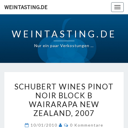
Skip
WEINTASTING.DE
Togg
to
navig
content
WEINTASTING.DE
Nur ein paar Verkostungen …
SCHUBERT
SCHUBERT WINES PINOT
WINES
NOIR BLOCK B
PINOT
WAIRARAPA NEW
NOIR
BLOCK
ZEALAND, 2007
B
Kommentare
10/01/2010
0 Kommentare
WAIRARAPA