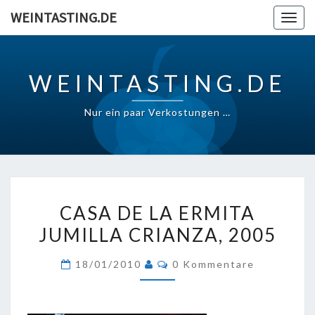
Skip
WEINTASTING.DE
Togg
to
navig
content
WEINTASTING.DE
Nur ein paar Verkostungen …
CASA
CASA DE LA ERMITA
DE
JUMILLA CRIANZA, 2005
LA
ERMITA
Kommentare
18/01/2010
0 Kommentare
JUMILLA
CRIANZA,
2005