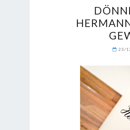
DÖNNH
HERMANNS
EWÄ
23/1