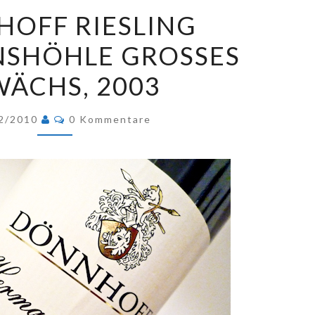
DÖNNHOFF
OFF RIESLING
RIESLING
HÖHLE GROSSES G
HERMANNSHÖHLE
GROSSES G
CHS, 2003
EWÄCHS, 2
003
Kommentare
2/2010
0 Kommentare