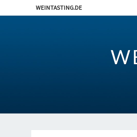
Skip
WEINTASTING.DE
to
content
W