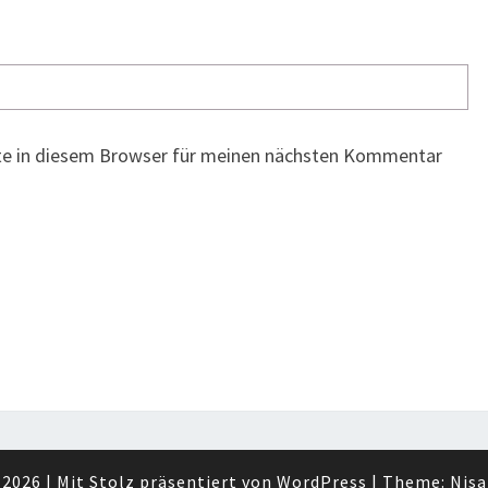
te in diesem Browser für meinen nächsten Kommentar
 2026
|
Mit Stolz präsentiert von
WordPress
|
Theme:
Nisa