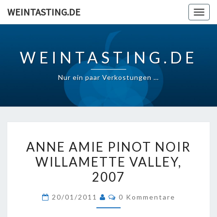
Skip
WEINTASTING.DE
Togg
to
navig
content
WEINTASTING.DE
Nur ein paar Verkostungen …
ANNE
ANNE AMIE PINOT NOIR
AMIE
WILLAMETTE VALLEY,
PINOT
2007
NOIR
WILLAMETTE
Kommentare
20/01/2011
0 Kommentare
VALLEY,
2007