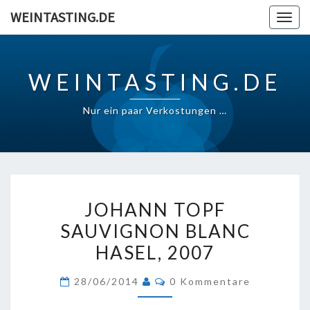
Skip
WEINTASTING.DE
Togg
to
navig
content
WEINTASTING.DE
Nur ein paar Verkostungen …
JOHANN
JOHANN TOPF
TOPF
SAUVIGNON BLANC
SAUVIGNON
HASEL, 2007
BLANC
HASEL,
Kommentare
28/06/2014
0 Kommentare
2007