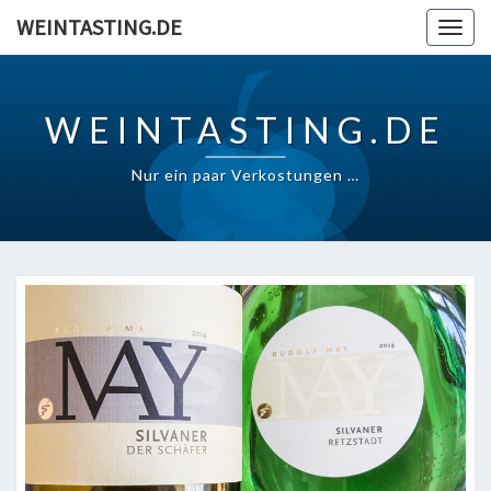
Skip
WEINTASTING.DE
Togg
to
navig
content
WEINTASTING.DE
Nur ein paar Verkostungen …