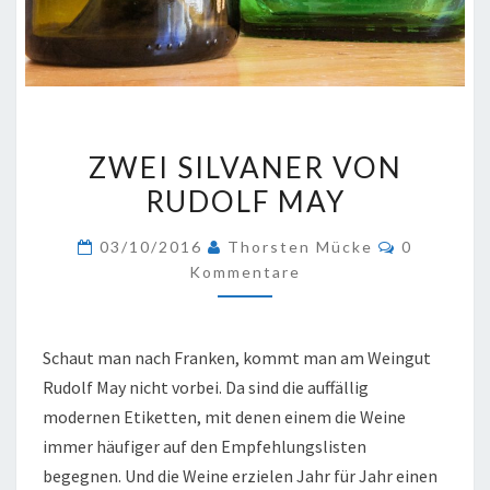
ZWEI
ZWEI SILVANER VON
SILVANER
RUDOLF MAY
VON
RUDOLF
Kommenta
03/10/2016
Thorsten Mücke
0
MAY
Kommentare
Schaut man nach Franken, kommt man am Weingut
Rudolf May nicht vorbei. Da sind die auffällig
modernen Etiketten, mit denen einem die Weine
immer häufiger auf den Empfehlungslisten
begegnen. Und die Weine erzielen Jahr für Jahr einen