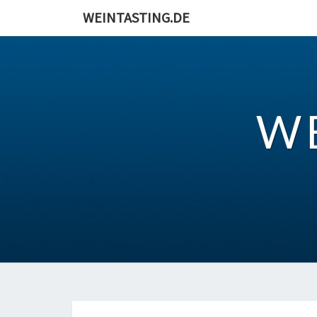
Skip
WEINTASTING.DE
to
content
W