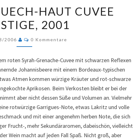
CHATEAU
PUECH-HAUT CUVEE
PUECH-
STIGE, 2001
HAUT
CUVEE
Kommentare
PRESTIGE,
8/2006
0 Kommentare
2001
sem roten Syrah-Grenache-Cuvee mit schwarzen Reflexen
rinnernde Johannisbeere mit einem Bordeaux-typischen
 etwas Atmen kommen würzige Kräuter und rot-schwarze
ngekochte Aprikosen. Beim Verkosten bleibt er bei der
nimmt aber nicht dessen Süße und Volumen an. Vielmehr
 eine rotwürzige Garrigues-Note, etwas Lakritz und volle
schmack und mit einer angenehm herben Note, die sich
ger Frucht-, mehr Sekundäraromen, dabeischön, vielleicht
 der Wein macht auf jeden Fall Spaß. Nicht groß, aber