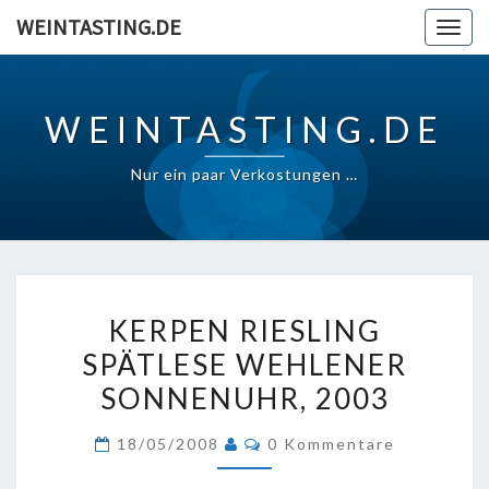
Skip
WEINTASTING.DE
Togg
to
navig
content
WEINTASTING.DE
Nur ein paar Verkostungen …
KERPEN
KERPEN RIESLING
RIESLING
SPÄTLESE WEHLENER
SPÄTLESE
SONNENUHR, 2003
WEHLENER
SONNENUHR,
Kommentare
18/05/2008
0 Kommentare
2003