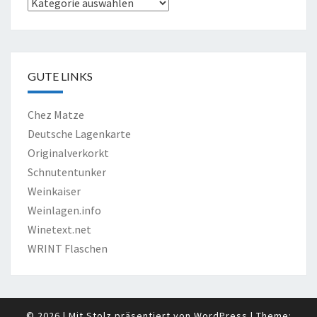
Verkostungen
GUTE LINKS
Chez Matze
Deutsche Lagenkarte
Originalverkorkt
Schnutentunker
Weinkaiser
Weinlagen.info
Winetext.net
WRINT Flaschen
© 2026
|
Mit Stolz präsentiert von
WordPress
|
Theme: