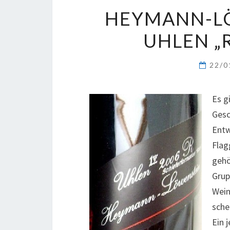
HEYMANN-LÖ
UHLEN „R
22/0
Es g
Gesc
Entw
Flag
gehö
Grup
Wein
sche
Ein 