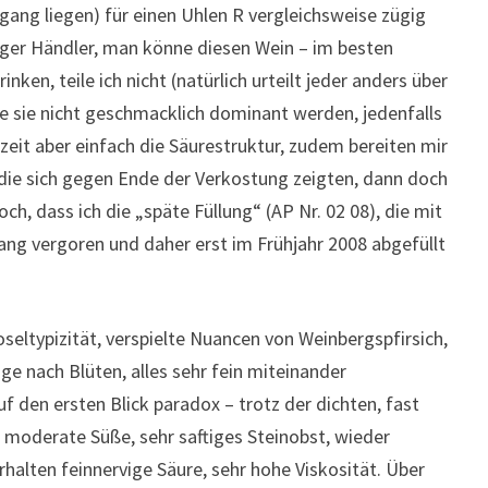
gang liegen) für einen Uhlen R vergleichsweise zügig
iger Händler, man könne diesen Wein – im besten
nken, teile ich nicht (natürlich urteilt jeder anders über
ge sie nicht geschmacklich dominant werden, jedenfalls
fezeit aber einfach die Säurestruktur, zudem bereiten mir
 die sich gegen Ende der Verkostung zeigten, dann doch
ch, dass ich die „späte Füllung“ (AP Nr. 02 08), die mit
ng vergoren und daher erst im Frühjahr 2008 abgefüllt
seltypizität, verspielte Nuancen von Weinbergspfirsich,
e nach Blüten, alles sehr fein miteinander
f den ersten Blick paradox – trotz der dichten, fast
, moderate Süße, sehr saftiges Steinobst, wieder
rhalten feinnervige Säure, sehr hohe Viskosität. Über