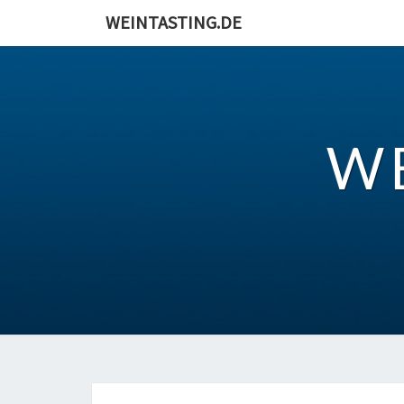
Skip
WEINTASTING.DE
to
content
W