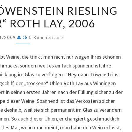
HEYMANN-
WENSTEIN RIESLING
LÖWENSTEIN
“ ROTH LAY, 2006
RIESLING
UHLEN
Kommentare
„R“
1/2009
0 Kommentare
ROTH
LAY,
ibt Weine, die trinkt man nicht nur wegen Ihres schönen
2006
hmacks, sondern weil es einfach spannend ist, ihre
icklung im Glas zu verfolgen – Heymann-Löwensteins
gschiff, der „trockene“ Uhlen Roth Lay aus Winningen
rt in seinen ersten Jahren nach der Füllung sicher zu der
pe dieser Weine. Spannend ist das Verkosten solcher
e deshalb, weil sie sich permanent im Glas zu verändern
inen. So auch dieser Uhlen, er changiert geschmacklich.
jedes Mal, wenn man meint, man habe den Wein erfasst,