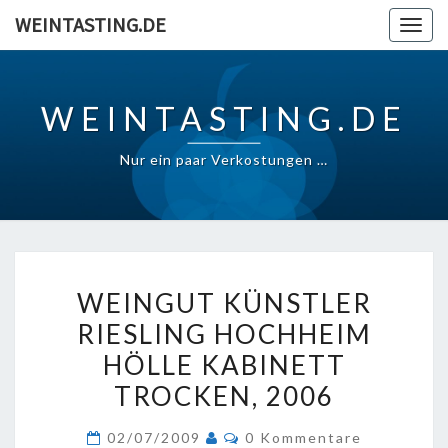
Skip
WEINTASTING.DE
Togg
to
navig
content
WEINTASTING.DE
Nur ein paar Verkostungen …
WEINGUT
WEINGUT KÜNSTLER
KÜNSTLER
RIESLING HOCHHEIM
RIESLING
HÖLLE KABINETT
HOCHHEIM
HÖLLE
TROCKEN, 2006
KABINETT
Kommentare
02/07/2009
0 Kommentare
TROCKEN,