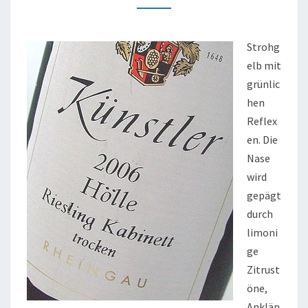
2006
Strohg
elb mit
grünlic
hen
Reflex
en. Die
Nase
wird
gepägt
durch
limoni
ge
Zitrust
öne,
Anklän