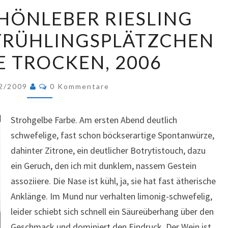
EMRICH-
HÖNLEBER RIESLING
SCHÖNLEBER
FRÜHLINGSPLÄTZCHEN
RIESLING
MONZINGER
E TROCKEN, 2006
FRÜHLINGSPLÄTZCHEN
SPÄTLESE
Kommentare
2/2009
0 Kommentare
TROCKEN,
2006
Strohgelbe Farbe. Am ersten
Abend deutlich
schwefelige, fast schon böckserartige Spontanwürze,
dahinter Zitrone, ein deutlicher Botrytistouch, dazu
ein Geruch, den ich mit dunklem, nassem Gestein
assoziiere. Die Nase ist kühl, ja, sie hat fast ätherische
Anklänge. Im Mund nur verhalten limonig-schwefelig,
leider schiebt sich schnell ein Säureüberhang über den
Geschmack und dominiert den Eindruck. Der Wein ist