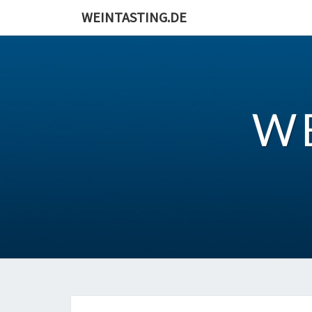
Skip
WEINTASTING.DE
to
content
W