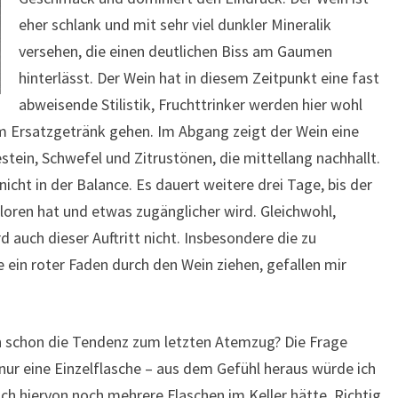
eher schlank und mit sehr viel dunkler Mineralik
versehen, die einen deutlichen Biss am Gaumen
hinterlässt. Der Wein hat in diesem Zeitpunkt eine fast
abweisende Stilistik, Fruchttrinker werden hier wohl
m Ersatzgetränk gehen. Im Abgang zeigt der Wein eine
tein, Schwefel und Zitrustönen, die mittellang nachhallt.
 nicht in der Balance. Es dauert weitere drei Tage, bis der
loren hat und etwas zugänglicher wird. Gleichwohl,
d auch dieser Auftritt nicht. Insbesondere die zu
e ein roter Faden durch den Wein ziehen, gefallen mir
h schon die Tendenz zum letzten Atemzug? Die Frage
 nur eine Einzelflasche – aus dem Gefühl heraus würde ich
ch hiervon noch mehrere Flaschen im Keller hätte. Richtig