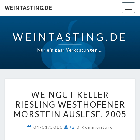
Skip
WEINTASTING.DE
Togg
to
navig
content
WEINTASTING.DE
Nur ein paar Verkostungen …
WEINGUT
WEINGUT KELLER
KELLER
RIESLING WESTHOFENER
RIESLING
MORSTEIN AUSLESE, 2005
WESTHOFENER
MORSTEIN
Kommentare
04/01/2010
0 Kommentare
AUSLESE,
2005