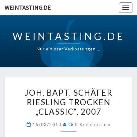
Skip
WEINTASTING.DE
Togg
to
navig
content
WEINTASTING.DE
Nur ein paar Verkostungen …
JOH.
JOH. BAPT. SCHÄFER
BAPT.
RIESLING TROCKEN
SCHÄFER
„CLASSIC“, 2007
RIESLING
TROCKEN
Kommentare
15/03/2010
0 Kommentare
„CLASSIC“,
2007