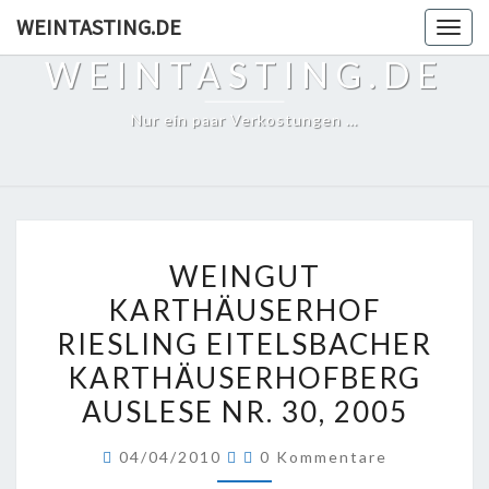
Skip
WEINTASTING.DE
Togg
to
navig
WEINTASTING.DE
content
Nur ein paar Verkostungen …
WEINGUT
WEINGUT
KARTHÄUSERHOF
KARTHÄUSERHOF
RIESLING
RIESLING EITELSBACHER
EITELSBACHER
KARTHÄUSERHOFBERG
KARTHÄUSERHOFBERG
AUSLESE
AUSLESE NR. 30, 2005
NR.
Kommentare
30,
04/04/2010
0 Kommentare
2005