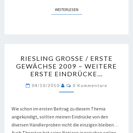
WEITERLESEN
WEITERLESEN
RIESLING
RIESLING GROSSE / ERSTE G
GROSSE /
EWÄCHSE 2009 – WEITERE E
E
RSTE EINDRÜCKE…
RSTE G
EWÄCHSE 2
Kommentare
04/10/2010
0 Kommentare
009 –
W
EITERE E
Wie schon im ersten Beitrag zu diesem Thema
RSTE E
angekündigt, sollten meinen Eindrücke von den
INDRÜCKE…
diversen Händlerproben nicht die einzigen bleiben…
Auch Thorsten hat seine Notizen inzwischen online