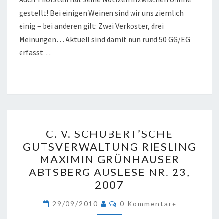
gestellt! Bei einigen Weinen sind wir uns ziemlich
einig – bei anderen gilt: Zwei Verkoster, drei
Meinungen… Aktuell sind damit nun rund 50 GG/EG
erfasst…
C.
C. V. SCHUBERT’SCHE
V.
GUTSVERWALTUNG RIESLING
SCHUBERT’SCHE
MAXIMIN GRÜNHAUSER
GUTSVERWALTUNG
ABTSBERG AUSLESE NR. 23,
RIESLING
2007
MAXIMIN
Kommentare
GRÜNHAUSER
29/09/2010
0 Kommentare
ABTSBERG