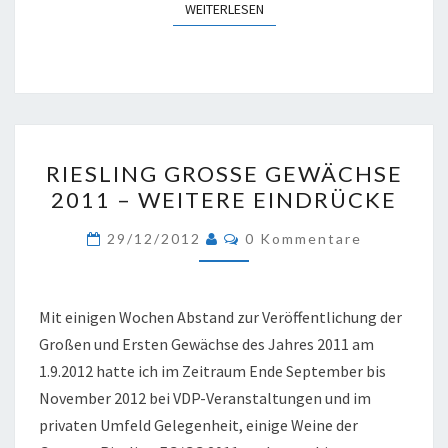
WEITERLESEN
WEITERLESEN
RIESLING
RIESLING GROSSE GEWÄCHSE 2
GROSSE G
011 – WEITERE EINDRÜCKE
EWÄCHSE 2
011 –
Kommentare
29/12/2012
0 Kommentare
W
EITERE E
INDRÜCKE
Mit einigen Wochen Abstand zur Veröffentlichung der
Großen und Ersten Gewächse des Jahres 2011 am
1.9.2012 hatte ich im Zeitraum Ende September bis
November 2012 bei VDP-Veranstaltungen und im
privaten Umfeld Gelegenheit, einige Weine der