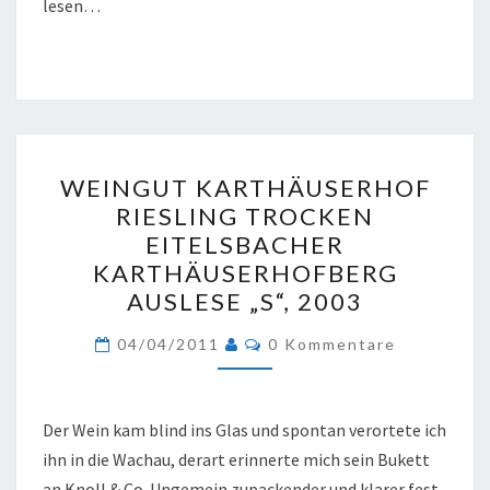
lesen…
WEINGUT
WEINGUT KARTHÄUSERHOF
KARTHÄUSERHOF
RIESLING TROCKEN
RIESLING
EITELSBACHER
TROCKEN
KARTHÄUSERHOFBERG
EITELSBACHER
AUSLESE „S“, 2003
KARTHÄUSERHOFBERG
Kommentare
AUSLESE
04/04/2011
0 Kommentare
„S“,
2003
Der Wein kam blind ins Glas und spontan verortete ich
ihn in die Wachau, derart erinnerte mich sein Bukett
an Knoll & Co. Ungemein zupackender und klarer fest