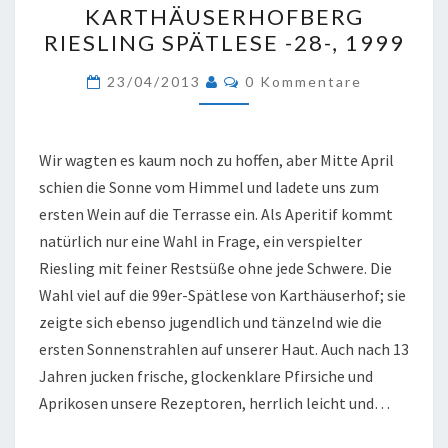
KARTHÄUSERHOFBERG
RIESLING
RIESLING SPÄTLESE -28-, 1999
SPÄTLESE
Kommentare
-28-,
23/04/2013
0 Kommentare
1999
Wir wagten es kaum noch zu hoffen, aber Mitte April
schien die Sonne vom Himmel und ladete uns zum
ersten Wein auf die Terrasse ein. Als Aperitif kommt
natürlich nur eine Wahl in Frage, ein verspielter
Riesling mit feiner Restsüße ohne jede Schwere. Die
Wahl viel auf die 99er-Spätlese von Karthäuserhof; sie
zeigte sich ebenso jugendlich und tänzelnd wie die
ersten Sonnenstrahlen auf unserer Haut. Auch nach 13
Jahren jucken frische, glockenklare Pfirsiche und
Aprikosen unsere Rezeptoren, herrlich leicht und…