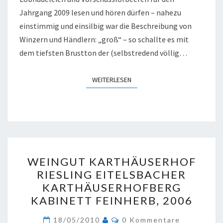
Jahrgang 2009 lesen und hören dürfen – nahezu
einstimmig und einsilbig war die Beschreibung von
Winzern und Händlern: „groß“ – so schallte es mit
dem tiefsten Brustton der (selbstredend völlig…
WEITERLESEN
WEITERLESEN
WEINGUT
WEINGUT KARTHÄUSERHOF
KARTHÄUSERHOF
RIESLING EITELSBACHER
RIESLING
KARTHÄUSERHOFBERG
EITELSBACHER
KABINETT FEINHERB, 2006
KARTHÄUSERHOFBERG
Kommentare
KABINETT
18/05/2010
0 Kommentare