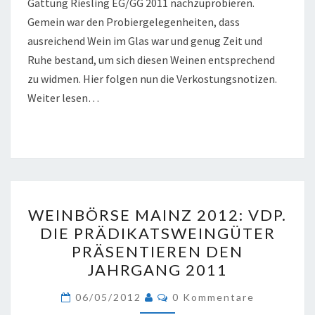
Gattung Riesling EG/GG 2011 nachzuprobieren.
Gemein war den Probiergelegenheiten, dass
ausreichend Wein im Glas war und genug Zeit und
Ruhe bestand, um sich diesen Weinen entsprechend
zu widmen. Hier folgen nun die Verkostungsnotizen.
Weiter lesen…
WEINBÖRSE
WEINBÖRSE MAINZ 2012: VDP.
MAINZ
DIE PRÄDIKATSWEINGÜTER
2012:
PRÄSENTIEREN DEN
VDP.
JAHRGANG 2011
DIE
Kommentare
PRÄDIKATSWEINGÜTER
06/05/2012
0 Kommentare
PRÄSENTIEREN