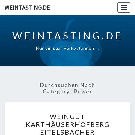
Skip
WEINTASTING.DE
Togg
to
navig
content
WEINTASTING.DE
Nur ein paar Verkostungen …
Durchsuchen Nach
Category:
Ruwer
WEINGUT
WEINGUT
KARTHÄUSERHOFBERG
KARTHÄUSERHOFBERG
EITELSBACHER
EITELSBACHER
KARTHÄUSERHOFBERG