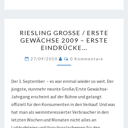
RIESLING
RIESLING GROSSE / ERSTE G
GROSSE /
EWÄCHSE 2009 – ERSTE E
E
INDRÜCKE…
RSTE G
EWÄCHSE 2
Kommentare
27/09/2010
0 Kommentare
009 –
E
RSTE E
Der 1. September – es war einmal wieder so weit. Der
INDRÜCKE…
jüngste, nunmehr neunte Große/Erste Gewächse-
Jahrgang erscheint auf der Bühne und gelangt
offiziell für den Konsumenten in den Verkauf. Und was
hat man als weininteressierter Verbraucher in den
letzten Wochen und Monaten nicht alles an
Lobhudeleien und Vorschusslorbeeren für den