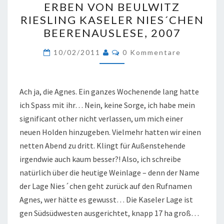
ERBEN VON BEULWITZ
VON
RIESLING KASELER NIES´CHEN
BEULWITZ
BEERENAUSLESE, 2007
RIESLING
KASELER
Kommentare
10/02/2011
0 Kommentare
NIES
´CHEN
BEERENAUSLESE,
Ach ja, die Agnes. Ein ganzes Wochenende lang hatte
2007
ich Spass mit ihr… Nein, keine Sorge, ich habe mein
significant other nicht verlassen, um mich einer
neuen Holden hinzugeben. Vielmehr hatten wir einen
netten Abend zu dritt. Klingt für Außenstehende
irgendwie auch kaum besser?! Also, ich schreibe
natürlich über die heutige Weinlage – denn der Name
der Lage Nies´chen geht zurück auf den Rufnamen
Agnes, wer hätte es gewusst… Die Kaseler Lage ist
gen Südsüdwesten ausgerichtet, knapp 17 ha groß…