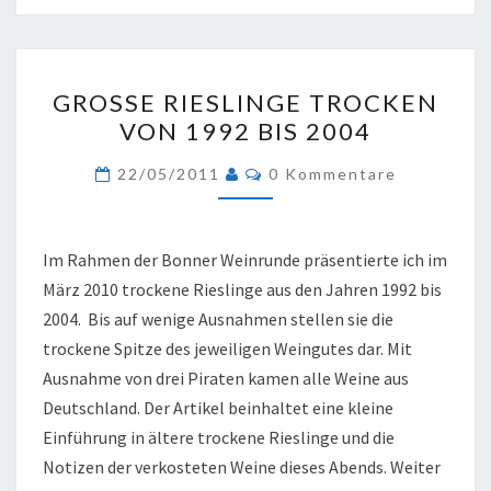
GROSSE R
GROSSE RIESLINGE TROCKEN V
IESLINGE T
ON 1992 BIS 2004
ROCKEN V
ON 1
Kommentare
22/05/2011
0 Kommentare
992 B
IS 2
004
Im Rahmen der Bonner Weinrunde präsentierte ich im
März 2010 trockene Rieslinge aus den Jahren 1992 bis
2004. Bis auf wenige Ausnahmen stellen sie die
trockene Spitze des jeweiligen Weingutes dar. Mit
Ausnahme von drei Piraten kamen alle Weine aus
Deutschland. Der Artikel beinhaltet eine kleine
Einführung in ältere trockene Rieslinge und die
Notizen der verkosteten Weine dieses Abends. Weiter