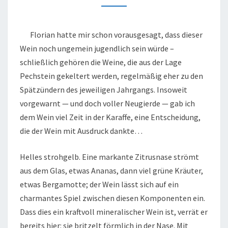
2007
Florian hatte mir schon vorausgesagt, dass dieser
Wein noch ungemein jugendlich sein würde –
schließlich gehören die Weine, die aus der Lage
Pechstein gekeltert werden, regelmäßig eher zu den
Spätzündern des jeweiligen Jahrgangs. Insoweit
vorgewarnt — und doch voller Neugierde — gab ich
dem Wein viel Zeit in der Karaffe, eine Entscheidung,
die der Wein mit Ausdruck dankte…
Helles strohgelb. Eine markante Zitrusnase strömt
aus dem Glas, etwas Ananas, dann viel grüne Kräuter,
etwas Bergamotte; der Wein lässt sich auf ein
charmantes Spiel zwischen diesen Komponenten ein.
Dass dies ein kraftvoll mineralischer Wein ist, verrät er
bereits hier: sie britzelt förmlich in der Nase. Mit