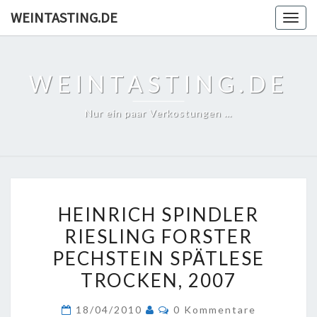
Skip
WEINTASTING.DE
Togg
to
navig
content
WEINTASTING.DE
Nur ein paar Verkostungen …
HEINRICH
HEINRICH SPINDLER
SPINDLER
RIESLING FORSTER
RIESLING
PECHSTEIN SPÄTLESE
FORSTER
PECHSTEIN
TROCKEN, 2007
SPÄTLESE
Kommentare
18/04/2010
0 Kommentare
TROCKEN,