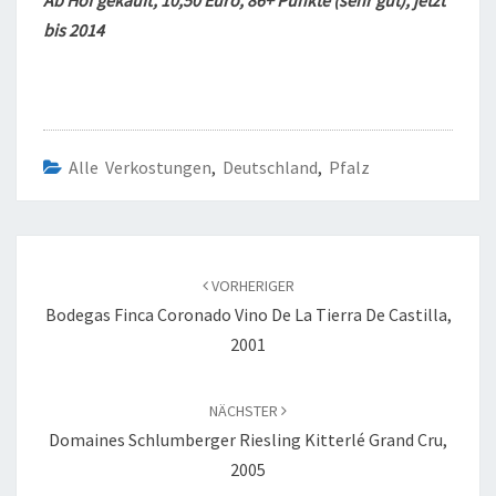
Ab Hof gekauft, 10,50 Euro, 86+ Punkte (sehr gut), jetzt
bis 2014
Alle Verkostungen
,
Deutschland
,
Pfalz
Beitragsnavigation
VORHERIGER
Bodegas Finca Coronado Vino De La Tierra De Castilla,
2001
NÄCHSTER
Domaines Schlumberger Riesling Kitterlé Grand Cru,
2005