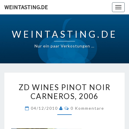
Skip
WEINTASTING.DE
Togg
to
navig
content
WEINTASTING.DE
Nur ein paar Verkostungen …
ZD
ZD WINES PINOT NOIR
WINES
CARNEROS, 2006
PINOT
NOIR
Kommentare
04/12/2010
0 Kommentare
CARNEROS,
2006