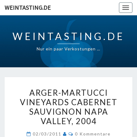
Skip
WEINTASTING.DE
Togg
to
navig
content
WEINTASTING.DE
Nur ein paar Verkostungen …
ARGER-
ARGER-MARTUCCI
MARTUCCI
VINEYARDS CABERNET
VINEYARDS
SAUVIGNON NAPA
CABERNET
SAUVIGNON
VALLEY, 2004
NAPA
Kommentare
02/03/2011
0 Kommentare
VALLEY,