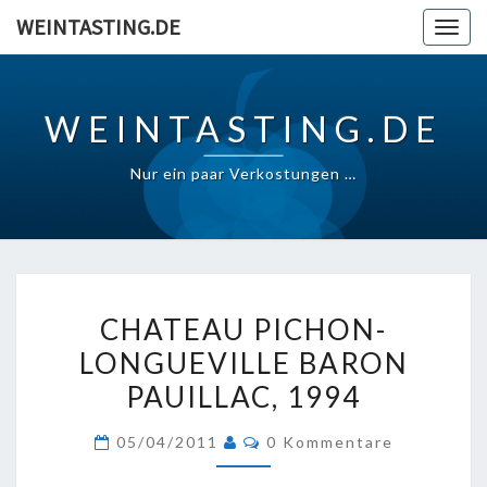
Skip
WEINTASTING.DE
Togg
to
navig
content
WEINTASTING.DE
Nur ein paar Verkostungen …
CHATEAU
CHATEAU PICHON-
PICHON-
LONGUEVILLE BARON
LONGUEVILLE
PAUILLAC, 1994
BARON
PAUILLAC,
Kommentare
05/04/2011
0 Kommentare
1994