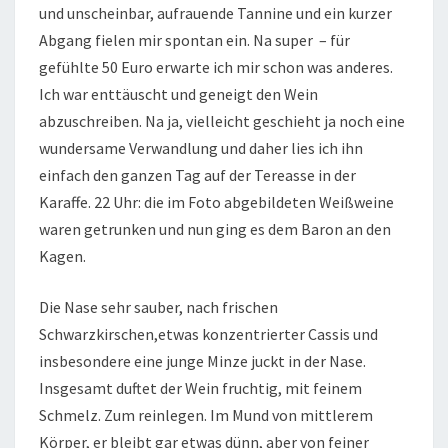
und unscheinbar, aufrauende Tannine und ein kurzer
Abgang fielen mir spontan ein. Na super – für
gefühlte 50 Euro erwarte ich mir schon was anderes.
Ich war enttäuscht und geneigt den Wein
abzuschreiben. Na ja, vielleicht geschieht ja noch eine
wundersame Verwandlung und daher lies ich ihn
einfach den ganzen Tag auf der Tereasse in der
Karaffe. 22 Uhr: die im Foto abgebildeten Weißweine
waren getrunken und nun ging es dem Baron an den
Kagen.
Die Nase sehr sauber, nach frischen
Schwarzkirschen,etwas konzentrierter Cassis und
insbesondere eine junge Minze juckt in der Nase.
Insgesamt duftet der Wein fruchtig, mit feinem
Schmelz. Zum reinlegen. Im Mund von mittlerem
Körper, er bleibt gar etwas dünn, aber von feiner