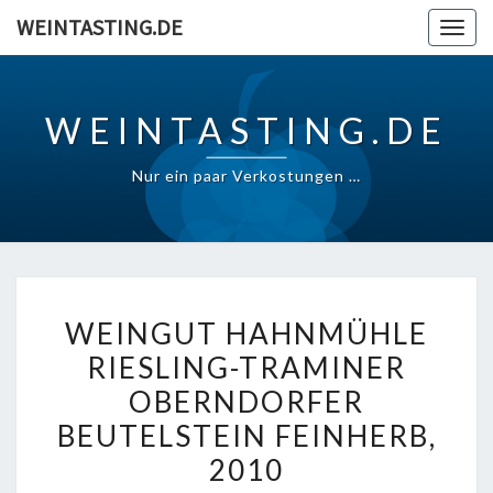
Skip
WEINTASTING.DE
Togg
to
navig
content
WEINTASTING.DE
Nur ein paar Verkostungen …
WEINGUT
WEINGUT HAHNMÜHLE
HAHNMÜHLE
RIESLING-TRAMINER
RIESLING-
OBERNDORFER
TRAMINER
OBERNDORFER
BEUTELSTEIN FEINHERB,
BEUTELSTEIN
2010
FEINHERB,