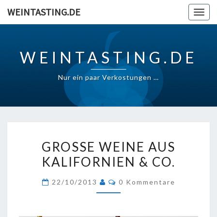
Skip
WEINTASTING.DE
Togg
to
navig
content
WEINTASTING.DE
Nur ein paar Verkostungen …
GROSSE W
GROSSE WEINE AUS K
EINE A
ALIFORNIEN & CO.
US K
ALIFORNIEN &
Kommentare
22/10/2013
0 Kommentare
C
O.