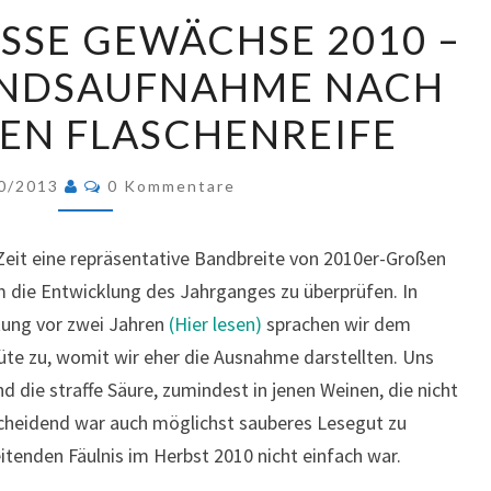
RIESLING
SSE GEWÄCHSE 2010 – E
GROSSE G
NDSAUFNAHME NACH Z
EWÄCHSE 2
010 –
N FLASCHENREIFE
E
RSTE B
Kommentare
0/2013
0 Kommentare
ESTANDSAUFNAHME N
ACH Z
Zeit eine repräsentative Bandbreite von 2010er-Großen
WEI J
 die Entwicklung des Jahrganges zu überprüfen. In
AHREN F
tung vor zwei Jahren
(Hier lesen)
sprachen wir dem
LASCHENREIFE
te zu, womit wir eher die Ausnahme darstellten. Uns
nd die straffe Säure, zumindest in jenen Weinen, die nicht
tscheidend war auch möglichst sauberes Lesegut zu
eitenden Fäulnis im Herbst 2010 nicht einfach war.