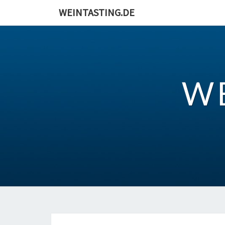
Skip
WEINTASTING.DE
to
content
W