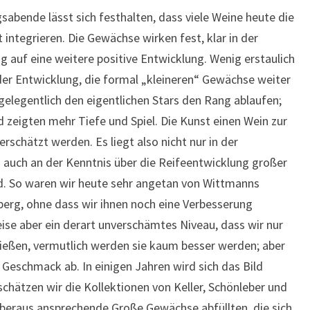
sabende lässt sich festhalten, dass viele Weine heute die
 integrieren. Die Gewächse wirken fest, klar in der
auf eine weitere positive Entwicklung. Wenig erstaulich
 der Entwicklung, die formal „kleineren“ Gewächse weiter
gelegentlich den eigentlichen Stars den Rang ablaufen;
nd zeigten mehr Tiefe und Spiel. Die Kunst einen Wein zur
erschätzt werden. Es liegt also nicht nur in der
 auch an der Kenntnis über die Reifeentwicklung großer
d. So waren wir heute sehr angetan von Wittmanns
erg, ohne dass wir ihnen noch eine Verbesserung
eise aber ein derart unverschämtes Niveau, dass wir nur
nießen, vermutlich werden sie kaum besser werden; aber
Geschmack ab. In einigen Jahren wird sich das Bild
chätzen wir die Kollektionen von Keller, Schönleber und
 überaus ansprechende Große Gewächse abfüllten, die sich