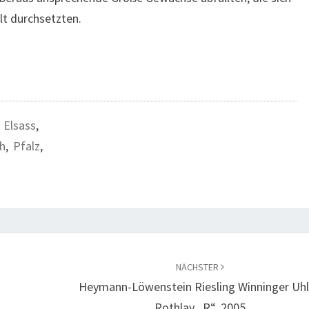
lt durchsetzten.
,
Elsass
,
ch
,
Pfalz
,
NÄCHSTER
Heymann-Löwenstein Riesling Winninger Uh
Rothlay „R“, 2005