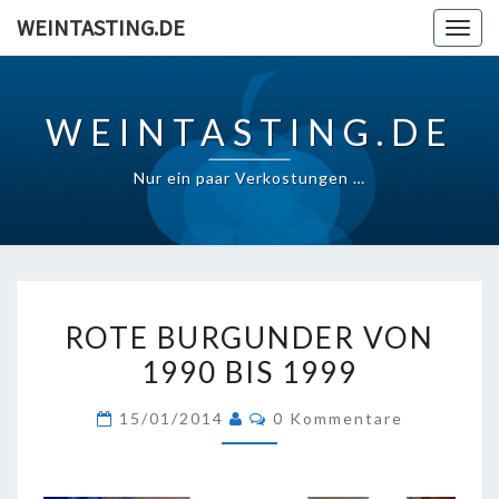
Skip
WEINTASTING.DE
Togg
to
navig
content
WEINTASTING.DE
Nur ein paar Verkostungen …
ROTE
ROTE BURGUNDER VON
BURGUNDER
1990 BIS 1999
VON
1990
Kommentare
15/01/2014
0 Kommentare
BIS
1999