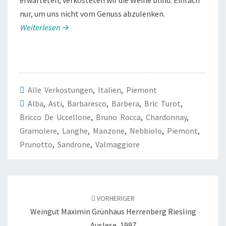
erwarteten, verkosteten wir die Weine blind. Einfach
nur, um uns nicht vom Genuss abzulenken.
Weiterlesen →
Alle Verkostungen
,
Italien
,
Piemont
Alba
,
Asti
,
Barbaresco
,
Barbera
,
Bric Turot
,
Bricco De Uccellone
,
Bruno Rocca
,
Chardonnay
,
Gramolere
,
Langhe
,
Manzone
,
Nebbiolo
,
Piemont
,
Prunotto
,
Sandrone
,
Valmaggiore
Beitragsnavigation
VORHERIGER
Weingut Maximin Grünhaus Herrenberg Riesling
Auslese, 1997