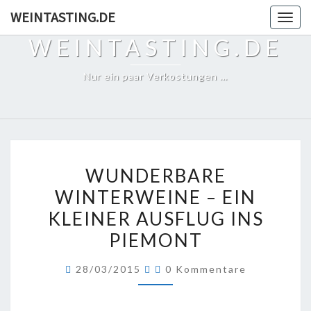
Skip
WEINTASTING.DE
Togg
to
navig
WEINTASTING.DE
content
Nur ein paar Verkostungen …
WUNDERBARE
WUNDERBARE
WINTERWEINE
WINTERWEINE – EIN
–
KLEINER AUSFLUG INS
EIN
KLEINER
PIEMONT
AUSFLUG
Kommentare
28/03/2015
0 Kommentare
INS
PIEMONT