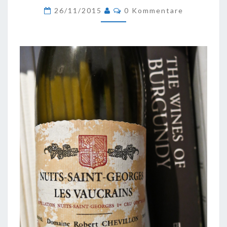
Kommentare
GEORGES
26/11/2015
0 Kommentare
1ER
CRU
LES
VAUCRAINS,
1996