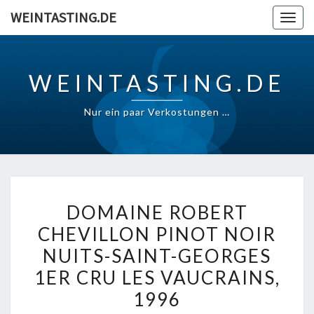
Skip
WEINTASTING.DE
Togg
to
navig
content
WEINTASTING.DE
Nur ein paar Verkostungen …
DOMAINE
DOMAINE ROBERT
ROBERT
CHEVILLON PINOT NOIR
CHEVILLON
NUITS-SAINT-GEORGES
PINOT
NOIR
1ER CRU LES VAUCRAINS,
NUITS-
1996
SAINT-