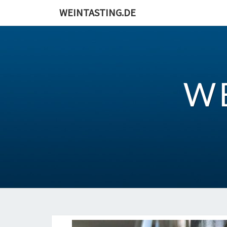
Skip
WEINTASTING.DE
to
content
W