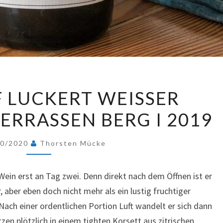
ZEHNTHOF
 LUCKERT WEISSER
LUCKERT
RRASSEN BERG I 2019
WEISSER
BURGUNDER
TERRASSEN
10/2020
Thorsten Mücke
BERG
I
 Wein erst an Tag zwei. Denn direkt nach dem Öffnen ist er
2019
, aber eben doch nicht mehr als ein lustig fruchtiger
ach einer ordentlichen Portion Luft wandelt er sich dann
zen plötzlich in einem tighten Korsett aus zitrischen