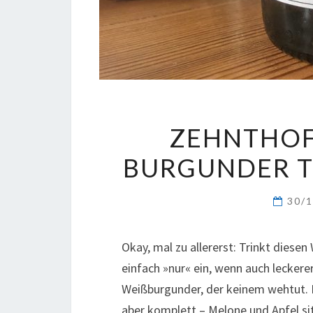
ZEHNTHOF
BURGUNDER TE
30/
Okay, mal zu allererst: Trinkt diesen
einfach »nur« ein, wenn auch leckerer
Weißburgunder, der keinem wehtut. N
aber komplett – Melone und Apfel sit