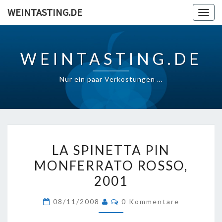
Skip
WEINTASTING.DE
Togg
to
navig
content
WEINTASTING.DE
Nur ein paar Verkostungen …
LA
LA SPINETTA PIN
SPINETTA
MONFERRATO ROSSO,
PIN
2001
MONFERRATO
ROSSO,
Kommentare
08/11/2008
0 Kommentare
2001