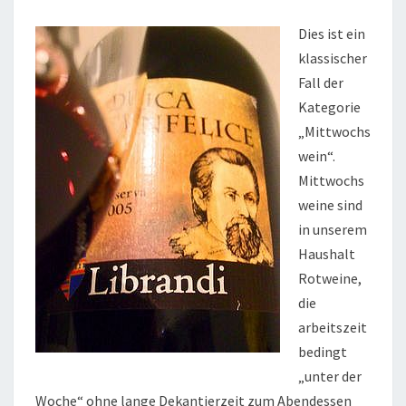
Dies ist ein
klassischer
Fall der
Kategorie
„Mittwochs
wein“.
Mittwochs
weine sind
in unserem
Haushalt
Rotweine,
die
arbeitszeit
bedingt
„unter der
Woche“ ohne lange Dekantierzeit zum Abendessen