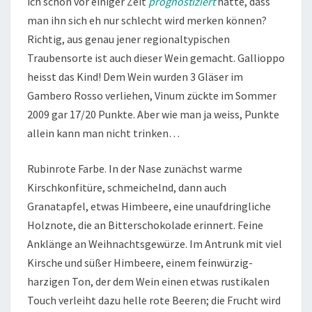
ich schon vor einiger Zeit
prognostiziert
hatte, dass
man ihn sich eh nur schlecht wird merken können?
Richtig, aus genau jener regionaltypischen
Traubensorte ist auch dieser Wein gemacht. Gallioppo
heisst das Kind! Dem Wein wurden 3 Gläser im
Gambero Rosso verliehen, Vinum zückte im Sommer
2009 gar 17/20 Punkte. Aber wie man ja weiss, Punkte
allein kann man nicht trinken…
Rubinrote Farbe. In der Nase zunächst warme
Kirschkonfitüre, schmeichelnd, dann auch
Granatapfel, etwas Himbeere, eine unaufdringliche
Holznote, die an Bitterschokolade erinnert. Feine
Anklänge an Weihnachtsgewürze. Im Antrunk mit viel
Kirsche und süßer Himbeere, einem feinwürzig-
harzigen Ton, der dem Wein einen etwas rustikalen
Touch verleiht dazu helle rote Beeren; die Frucht wird