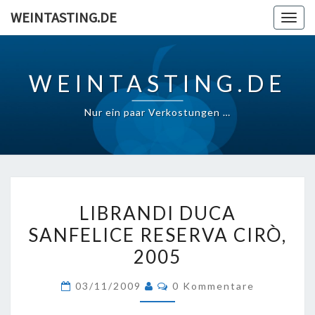
Skip
WEINTASTING.DE
Togg
to
navig
content
WEINTASTING.DE
Nur ein paar Verkostungen …
LIBRANDI
LIBRANDI DUCA
DUCA
SANFELICE RESERVA CIRÒ,
SANFELICE
2005
RESERVA
CIRÒ,
Kommentare
03/11/2009
0 Kommentare
2005