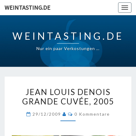
Skip
WEINTASTING.DE
Togg
to
navig
content
WEINTASTING.DE
Nur ein paar Verkostungen …
JEAN
JEAN LOUIS DENOIS
LOUIS
GRANDE CUVÉE, 2005
DENOIS
GRANDE
Kommentare
29/12/2009
0 Kommentare
CUVÉE,
2005