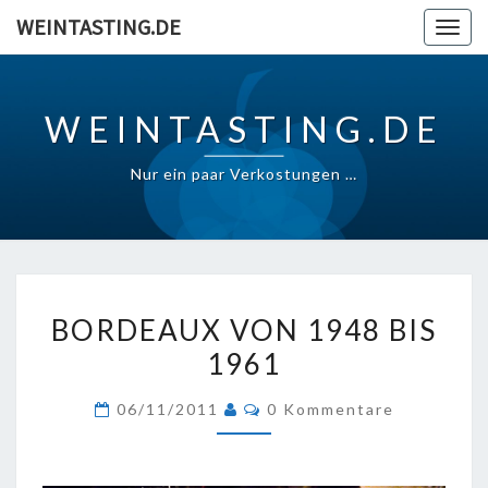
Skip
WEINTASTING.DE
Togg
to
navig
content
WEINTASTING.DE
Nur ein paar Verkostungen …
BORDEAUX
BORDEAUX VON 1948 BIS
VON
1961
1948
BIS
Kommentare
06/11/2011
0 Kommentare
1961