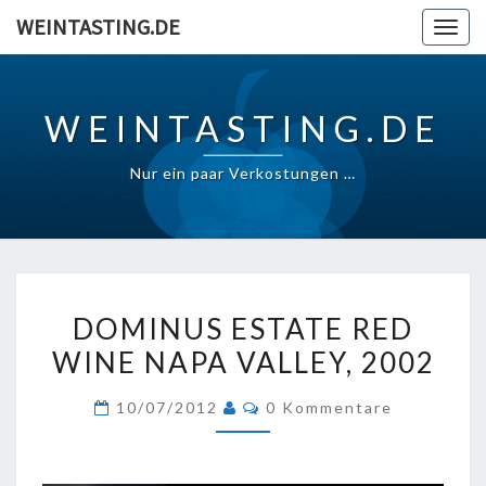
Skip
WEINTASTING.DE
Togg
to
navig
content
WEINTASTING.DE
Nur ein paar Verkostungen …
DOMINUS
DOMINUS ESTATE RED
ESTATE
WINE NAPA VALLEY, 2002
RED
WINE
Kommentare
10/07/2012
0 Kommentare
NAPA
VALLEY,
2002