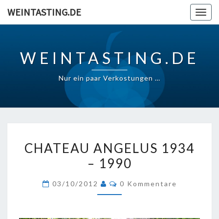
Skip
WEINTASTING.DE
Togg
to
navig
content
WEINTASTING.DE
Nur ein paar Verkostungen …
CHATEAU
CHATEAU ANGELUS 1934
ANGELUS
– 1990
1934
–
Kommentare
03/10/2012
0 Kommentare
1990