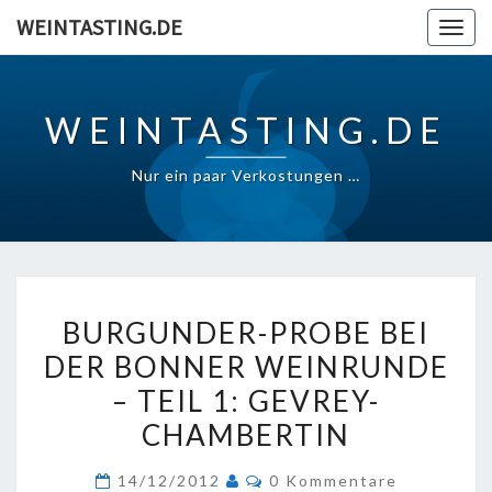
Skip
WEINTASTING.DE
Togg
to
navig
content
WEINTASTING.DE
Nur ein paar Verkostungen …
BURGUNDER-
BURGUNDER-PROBE BEI
PROBE
DER BONNER WEINRUNDE
BEI
– TEIL 1: GEVREY-
DER
BONNER
CHAMBERTIN
WEINRUNDE
Kommentare
14/12/2012
0 Kommentare
–