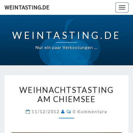
Skip
WEINTASTING.DE
Togg
to
navig
content
WEINTASTING.DE
Nur ein paar Verkostungen …
WEIHNACHTSTASTING
WEIHNACHTSTASTING
AM
AM CHIEMSEE
CHIEMSEE
Kommentare
11/12/2012
0 Kommentare