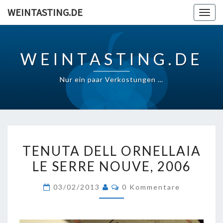
Skip
WEINTASTING.DE
Togg
to
navig
content
WEINTASTING.DE
Nur ein paar Verkostungen …
TENUTA
TENUTA DELL ORNELLAIA
DELL
LE SERRE NOUVE, 2006
ORNELLAIA
LE
Kommentare
03/02/2013
0 Kommentare
SERRE
NOUVE,
2006