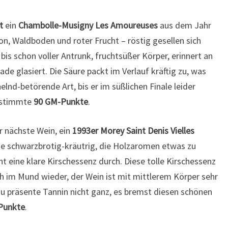
et
ein
Chambolle-Musigny Les Amoureuses
aus dem Jahr
n, Waldboden und roter Frucht – röstig gesellen sich
bis schon voller Antrunk, fruchtsüßer Körper, erinnert an
de glasiert. Die Säure packt im Verlauf kräftig zu, was
lnd-betörende Art, bis er im süßlichen Finale leider
estimmte
90 GM-Punkte
.
r nächste Wein, ein
1993er Morey Saint Denis Vielles
ase schwarzbrotig-kräutrig, die Holzaromen etwas zu
nt eine klare Kirschessenz durch. Diese tolle Kirschessenz
ch im Mund wieder, der Wein ist mit mittlerem Körper sehr
zu präsente Tannin nicht ganz, es bremst diesen schönen
Punkte
.