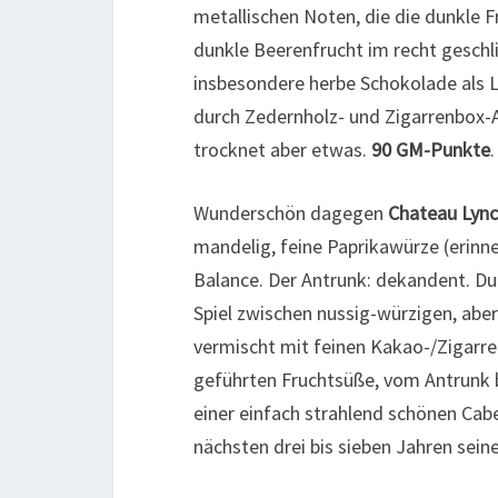
metallischen Noten, die die dunkle 
dunkle Beerenfrucht im recht geschl
insbesondere herbe Schokolade als 
durch Zedernholz- und Zigarrenbox-Ar
trocknet aber etwas.
90 GM-Punkte
.
Wunderschön dagegen
Chateau
Lyn
mandelig, feine Paprikawürze (erinner
Balance. Der Antrunk: dekandent. Dun
Spiel zwischen nussig-würzigen, aber
vermischt mit feinen Kakao-/Zigarren
geführten Fruchtsüße, vom Antrunk b
einer einfach strahlend schönen Cabe
nächsten drei bis sieben Jahren sei