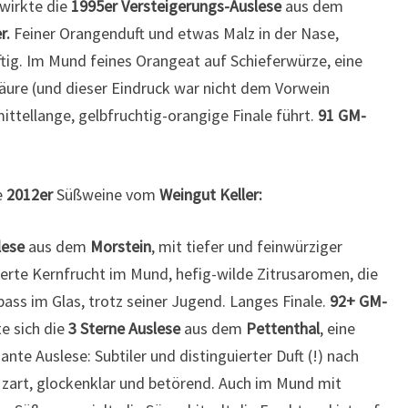
 wirkte die
1995er Versteigerungs-Auslese
aus dem
r.
Feiner Orangenduft und etwas Malz in der Nase,
tig. Im Mund feines Orangeat auf Schieferwürze, eine
Säure (und dieser Eindruck war nicht dem Vorwein
 mittellange, gelbfruchtig-orangige Finale führt.
91 GM-
e
2012er
Süßweine vom
Weingut Keller:
lese
aus dem
Morstein
, mit tiefer und feinwürziger
erte Kernfrucht im Mund, hefig-wilde Zitrusaromen, die
pass im Glas, trotz seiner Jugend. Langes Finale.
92+ GM-
te sich die
3 Sterne Auslese
aus dem
Pettenthal
, eine
e Auslese: Subtiler und distinguierter Duft (!) nach
 zart, glockenklar und betörend. Auch im Mund mit