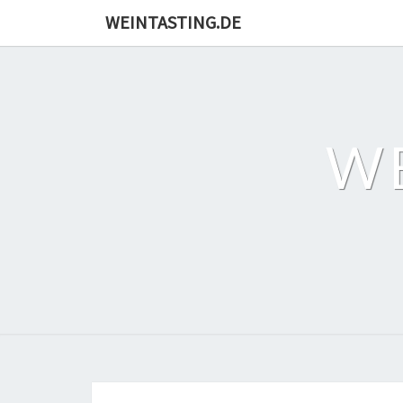
Skip
WEINTASTING.DE
to
content
W