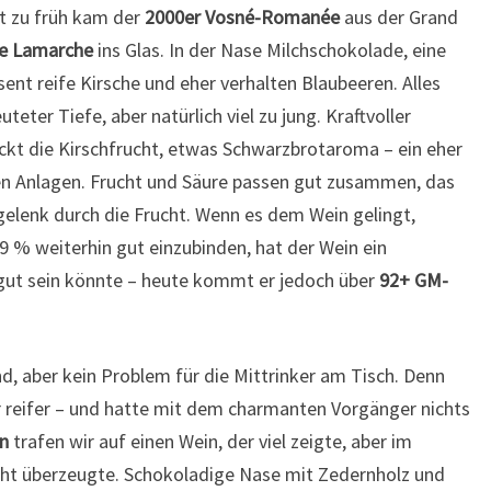
nt zu früh kam der
2000er Vosné-Romanée
aus der Grand
e Lamarche
ins Glas. In der Nase Milchschokolade, eine
ent reife Kirsche und eher verhalten Blaubeeren. Alles
ter Tiefe, aber natürlich viel zu jung. Kraftvoller
ackt die Kirschfrucht, etwas Schwarzbrotaroma – ein eher
hen Anlagen. Frucht und Säure passen gut zusammen, das
gelenk durch die Frucht. Wenn es dem Wein gelingt,
9 % weiterhin gut einzubinden, hat der Wein ein
e gut sein könnte – heute kommt er jedoch über
92+ GM-
d, aber kein Problem für die Mittrinker am Tisch. Denn
 reifer – und hatte mit dem charmanten Vorgänger nichts
n
trafen wir auf einen Wein, der viel zeigte, aber im
cht überzeugte. Schokoladige Nase mit Zedernholz und