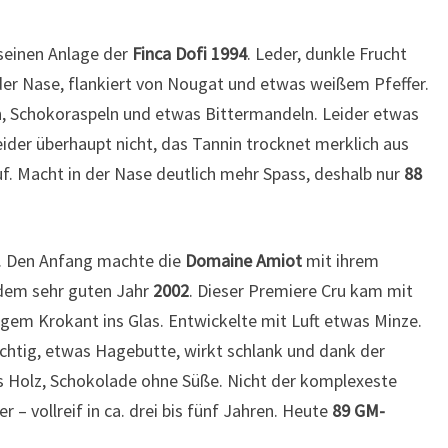
 seinen Anlage der
Finca Dofi 1994
. Leder, dunkle Frucht
der Nase, flankiert von Nougat und etwas weißem Pfeffer.
n, Schokoraspeln und etwas Bittermandeln. Leider etwas
eider überhaupt nicht, das Tannin trocknet merklich aus
uf. Macht in der Nase deutlich mehr Spass, deshalb nur
88
d. Den Anfang machte die
Domaine Amiot
mit ihrem
dem sehr guten Jahr
2002
. Dieser Premiere Cru kam mit
igem Krokant ins Glas. Entwickelte mit Luft etwas Minze.
uchtig, etwas Hagebutte, wirkt schlank und dank der
s Holz, Schokolade ohne Süße. Nicht der komplexeste
r – vollreif in ca. drei bis fünf Jahren. Heute
89 GM-