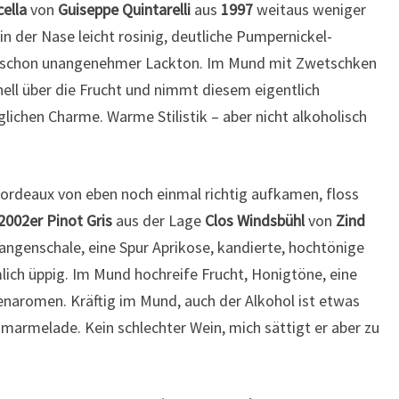
cella
von
Guiseppe Quintarelli
aus
1997
weitaus weniger
n der Nase leicht rosinig, deutliche Pumpernickel-
ch schon unangenehmer Lackton. Im Mund mit Zwetschken
hnell über die Frucht und nimmt diesem eigentlich
lichen Charme. Warme Stilistik – aber nicht alkoholisch
ordeaux von eben noch einmal richtig aufkamen, floss
2002er Pinot Gris
aus der Lage
Clos Windsbühl
von
Zind
angenschale, eine Spur Aprikose, kandierte, hochtönige
lich üppig. Im Mund hochreife Frucht, Honigtöne, eine
enaromen. Kräftig im Mund, auch der Alkohol ist etwas
marmelade. Kein schlechter Wein, mich sättigt er aber zu