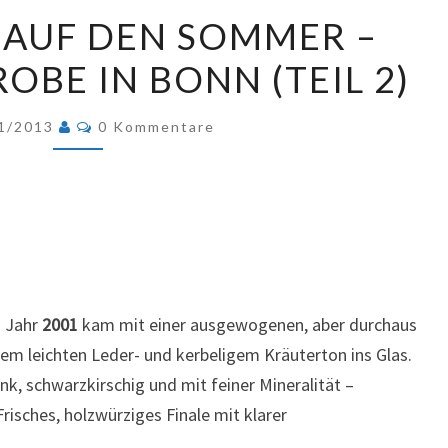
RÜCKBLICK
 AUF DEN SOMMER –
AUF
OBE IN BONN (TEIL 2)
DEN
SOMMER
Kommentare
–
1/2013
0 Kommentare
TERRASSENPROBE
IN
BONN
(TEIL
2)
 Jahr
2001
kam mit einer ausgewogenen, aber durchaus
em leichten Leder- und kerbeligem Kräuterton ins Glas.
nk, schwarzkirschig und mit feiner Mineralität –
isches, holzwürziges Finale mit klarer