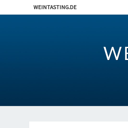
Skip
WEINTASTING.DE
to
content
W