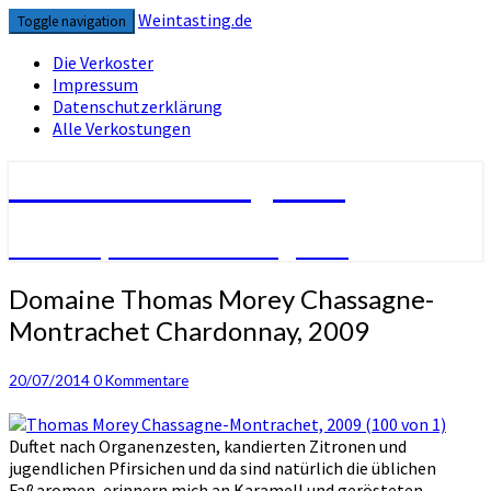
Skip
Weintasting.de
Toggle navigation
to
content
Die Verkoster
Impressum
Datenschutzerklärung
Alle Verkostungen
Weintasting.de
Nur ein paar Verkostungen …
Domaine
Domaine Thomas Morey Chassagne-
Thomas
Montrachet Chardonnay, 2009
Morey
Chassagne-
Montrachet
Kommentare
20/07/2014
0 Kommentare
Chardonnay,
2009
Duftet nach Organenzesten, kandierten Zitronen und
jugendlichen Pfirsichen und da sind natürlich die üblichen
Faßaromen, erinnern mich an Karamell und gerösteten