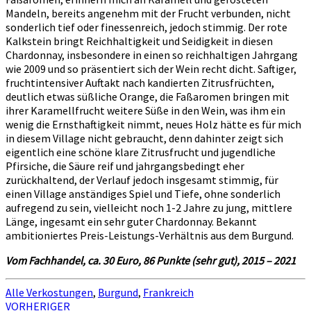
Mandeln, bereits angenehm mit der Frucht verbunden, nicht
sonderlich tief oder finessenreich, jedoch stimmig. Der rote
Kalkstein bringt Reichhaltigkeit und Seidigkeit in diesen
Chardonnay, insbesondere in einen so reichhaltigen Jahrgang
wie 2009 und so präsentiert sich der Wein recht dicht. Saftiger,
fruchtintensiver Auftakt nach kandierten Zitrusfrüchten,
deutlich etwas süßliche Orange, die Faßaromen bringen mit
ihrer Karamellfrucht weitere Süße in den Wein, was ihm ein
wenig die Ernsthaftigkeit nimmt, neues Holz hätte es für mich
in diesem Village nicht gebraucht, denn dahinter zeigt sich
eigentlich eine schöne klare Zitrusfrucht und jugendliche
Pfirsiche, die Säure reif und jahrgangsbedingt eher
zurückhaltend, der Verlauf jedoch insgesamt stimmig, für
einen Village anständiges Spiel und Tiefe, ohne sonderlich
aufregend zu sein, vielleicht noch 1-2 Jahre zu jung, mittlere
Länge, ingesamt ein sehr guter Chardonnay. Bekannt
ambitioniertes Preis-Leistungs-Verhältnis aus dem Burgund.
Vom Fachhandel, ca. 30 Euro, 86 Punkte (sehr gut), 2015 – 2021
Alle Verkostungen
,
Burgund
,
Frankreich
Beitragsnavigation
VORHERIGER